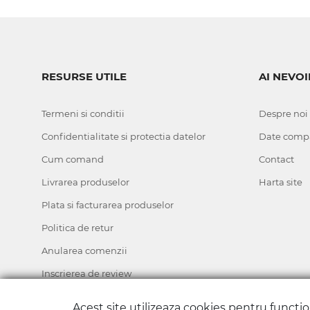
RESURSE UTILE
AI NEVOI
Termeni si conditii
Despre noi
Confidentialitate si protectia datelor
Date comp
Cum comand
Contact
Livrarea produselor
Harta site
Plata si facturarea produselor
Politica de retur
Anularea comenzii
Inscrierea de review
ANPC
Acest site utilizeaza cookies pentru functi