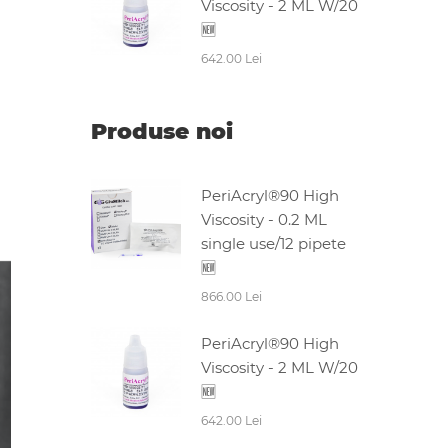
Viscosity - 2 ML W/20
🆕
642.00 Lei
Produse noi
PeriAcryl®90 High
Viscosity - 0.2 ML
single use/12 pipete
🆕
866.00 Lei
PeriAcryl®90 High
Viscosity - 2 ML W/20
🆕
642.00 Lei