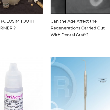
_file: P1044548.JPG
image_file:
A FOLOSIM TOOTH
Can the Age Affect the
3_Foto_clinical_case.png
RMER ?
Regenerations Carried Out
With Dental Graft?