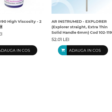
®90 High Viscosity - 2
AR INSTRUMED - EXPLORER
🆕
(Explorer straight, Extra Thin
Solid Handle 6mm) Cod 102-119
EI
52.01 LEI
ADAUGA IN COS
ADAUGA IN COS