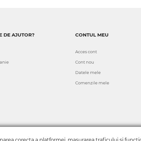
E DE AJUTOR?
CONTUL MEU
Acces cont
anie
Cont nou
Datele mele
Comenzile mele
onarea corecta a platformei, masurarea traficului si funct