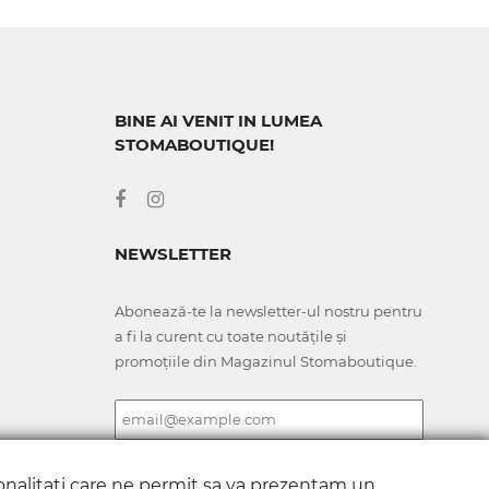
BINE AI VENIT IN LUMEA
STOMABOUTIQUE!
NEWSLETTER
Abonează-te la newsletter-ul nostru pentru
a fi la curent cu toate noutățile și
promoțiile din Magazinul Stomaboutique.
ionalitati care ne permit sa va prezentam un
ABONARE