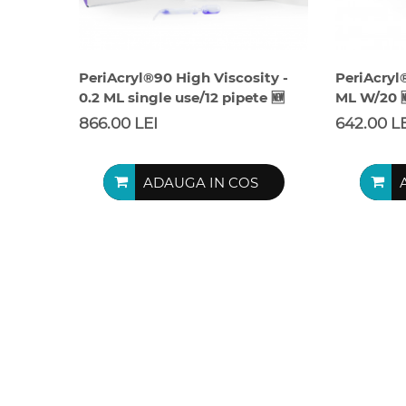
PeriAcryl®90 High Viscosity -
PeriAcryl
0.2 ML single use/12 pipete 🆕
ML W/20 
866.00 LEI
642.00 L
ADAUGA IN COS