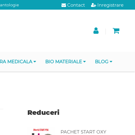
Contact
Inregistrare
lantologie
RA MEDICALA
BIO MATERIALE
BLOG
Reduceri
PACHET START OXY