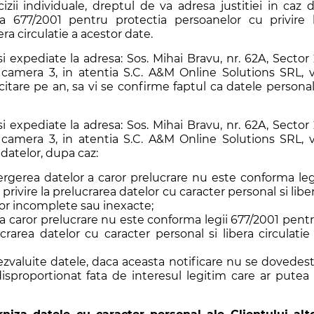
zii individuale, dreptul de va adresa justitiei in caz 
a 677/2001 pentru protectia persoanelor cu privire 
ra circulatie a acestor date.
i expediate la adresa: Sos. Mihai Bravu, nr. 62A, Sector 
 camera 3, in atentia S.C. A&M Online Solutions SRL, 
icitare pe an, sa vi se confirme faptul ca datele persona
i expediate la adresa: Sos. Mihai Bravu, nr. 62A, Sector 
 camera 3, in atentia S.C. A&M Online Solutions SRL, 
datelor, dupa caz:
stergerea datelor a caror prelucrare nu este conforma leg
rivire la prelucrarea datelor cu caracter personal si libe
elor incomplete sau inexacte;
a caror prelucrare nu este conforma legii 677/2001 pent
crarea datelor cu caracter personal si libera circulatie
 dezvaluite datele, daca aceasta notificare nu se dovedes
sproportionat fata de interesul legitim care ar putea 