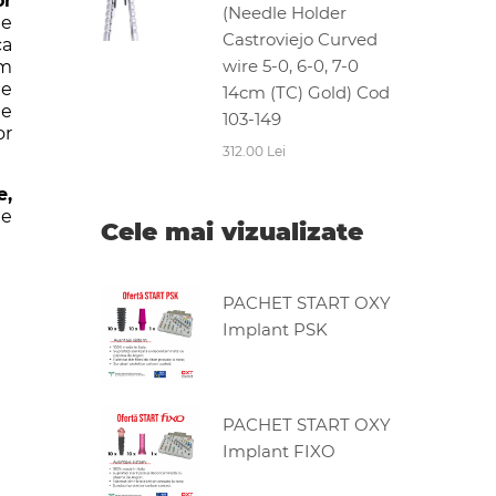
or
(Needle Holder
de
Castroviejo Curved
ca
wire 5-0, 6-0, 7-0
rm
de
14cm (TC) Gold) Cod
de
103-149
or
312.00 Lei
e,
le
Cele mai vizualizate
PACHET START OXY
Implant PSK
PACHET START OXY
Implant FIXO