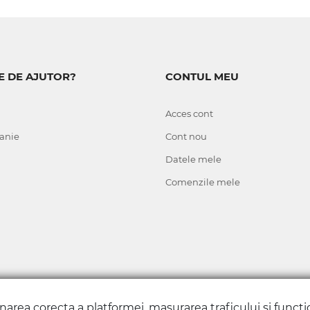
E DE AJUTOR?
CONTUL MEU
Acces cont
anie
Cont nou
Datele mele
Comenzile mele
onarea corecta a platformei, masurarea traficului si funct