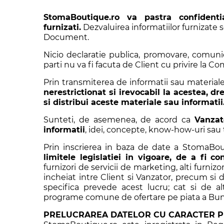
StomaBoutique.ro va pastra confidenti
furnizati.
Dezvaluirea informatiilor furnizate 
Document.
Nicio declaratie publica, promovare, comuni
parti nu va fi facuta de Client cu privire la 
Prin transmiterea de informatii sau materiale
nerestrictionat si irevocabil la acestea,
dre
si distribui aceste materiale sau informatii
Sunteti, de asemenea, de acord ca
Vanzat
informatii
, idei, concepte, know-how-uri sau t
Prin inscrierea in baza de date a StomaBou
limitele legislatiei in vigoare, de a fi c
furnizori de servicii de marketing, alti furnizo
incheiat intre Client si Vanzator, precum si 
specifica prevede acest lucru; cat si de 
programe comune de ofertare pe piata a Bunuril
PRELUCRAREA DATELOR CU CARACTER 