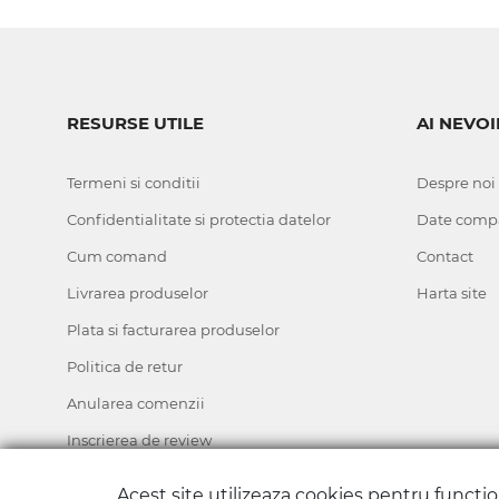
RESURSE UTILE
AI NEVOI
Termeni si conditii
Despre noi
Confidentialitate si protectia datelor
Date comp
Cum comand
Contact
Livrarea produselor
Harta site
Plata si facturarea produselor
Politica de retur
Anularea comenzii
Inscrierea de review
ANPC
Acest site utilizeaza cookies pentru functi