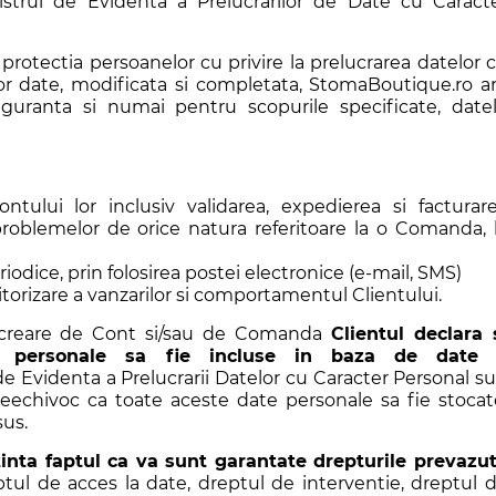
istrul de Evidenta a Prelucrarilor de Date cu Caract
protectia persoanelor cu privire la prelucrarea datelor 
stor date, modificata si completata, StomaBoutique.ro a
iguranta si numai pentru scopurile specificate, date
ontului lor inclusiv validarea, expedierea si facturar
problemelor de orice natura referitoare la o Comanda, 
iodice, prin folosirea postei electronice (e-mail, SMS)
torizare a vanzarilor si comportamentul Clientului.
e creare de Cont si/sau de Comanda
Clientul declara 
le personale sa fie incluse in baza de date
l de Evidenta a Prelucrarii Datelor cu Caracter Personal s
neechivoc ca toate aceste date personale sa fie stocat
sus.
tinta faptul ca va sunt garantate drepturile prevazu
eptul de acces la date, dreptul de interventie, dreptul 