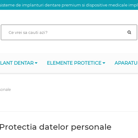
isteme de implanturi dentare premium si dispositive medicale imp
PLANT DENTAR
ELEMENTE PROTETICE
APARATU
sonale
 Protectia datelor personale