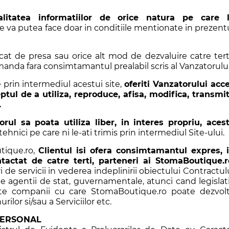
alitatea informatiilor de orice natura pe care 
se va putea face doar in conditiile mentionate in prezent
cat de presa sau orice alt mod de dezvaluire catre ter
Comanda fara consimtamantul prealabil scris al Vanzatorului
 prin intermediul acestui site,
oferiti Vanzatorului acc
ptul de a utiliza, reproduce, afisa, modifica, transmi
.
orul sa poata utiliza liber, in interes propriu, aces
ehnici pe care ni le-ati trimis prin intermediul Site-ului.
tique.ro,
Clientul isi ofera consimtamantul expres, 
ontactat de catre terti, parteneri ai StomaBoutique.r
ri de servicii in vederea indeplinirii obiectului Contractul
de agentii de stat, guvernamentale, atunci cand legislat
alte companii cu care StomaBoutique.ro poate dezvol
or si/sau a Serviciilor etc.
PERSONAL