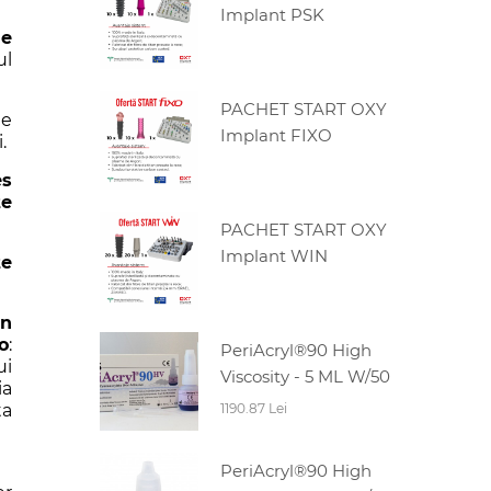
Implant PSK
le
ul
PACHET START OXY
te
Implant FIXO
.
es
te
PACHET START OXY
Implant WIN
te
in
o
:
PeriAcryl®90 High
ui
Viscosity - 5 ML W/50
ia
ta
1190.87 Lei
PeriAcryl®90 High