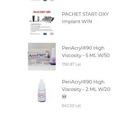
PACHET START OXY
Implant WIN
PeriAcryl®90 High
Viscosity - 5 ML W/50
1190.87 Lei
PeriAcryl®90 High
Viscosity - 2 ML W/20
🆕
642.00 Lei