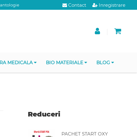
Contact
Inregistrare
lantologie
RA MEDICALA
BIO MATERIALE
BLOG
Reduceri
PACHET START OXY