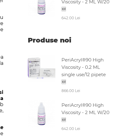
er
Viscosity - 2 ML W/20
🆕
cu
642.00 Lei
re
le
Produse noi
ea
PeriAcryl®90 High
la
Viscosity - 0.2 ML
single use/12 pipete
🆕
866.00 Lei
si
 a
ub
PeriAcryl®90 High
e,
Viscosity - 2 ML W/20
🆕
te
642.00 Lei
de