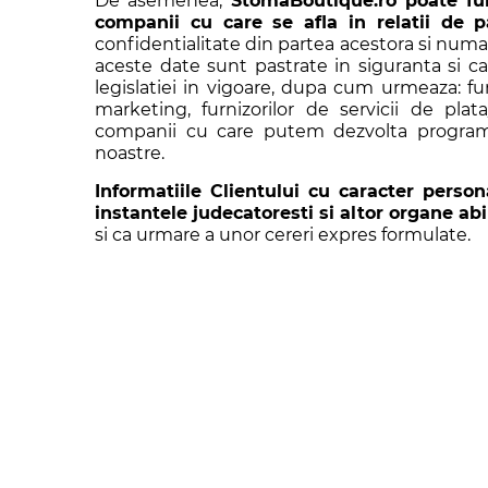
De asemenea,
StomaBoutique.ro poate fur
companii cu care se afla in relatii de p
confidentialitate din partea acestora si numa
aceste date sunt pastrate in siguranta si ca
legislatiei in vigoare, dupa cum urmeaza: furni
marketing, furnizorilor de servicii de plat
companii cu care putem dezvolta programe
noastre.
Informatiile Clientului cu caracter persona
instantele judecatoresti si altor organe abil
si ca urmare a unor cereri expres formulate.