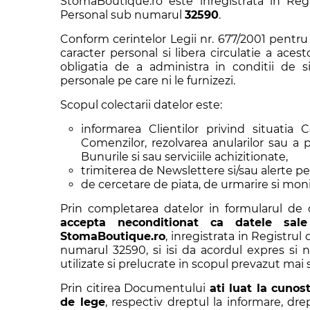
StomaBoutique.ro este inregistrata in Reg
Personal sub numarul
32590
.
Conform cerintelor Legii nr. 677/2001 pentru 
caracter personal si libera circulatie a ace
obligatia de a administra in conditii de s
personale pe care ni le furnizezi.
Scopul colectarii datelor este:
informarea Clientilor privind situatia C
Comenzilor, rezolvarea anularilor sau a 
Bunurile si sau serviciile achizitionate,
trimiterea de Newslettere si/sau alerte per
de cercetare de piata, de urmarire si moni
Prin completarea datelor in formularul d
accepta neconditionat ca datele sa
StomaBoutique.ro
, inregistrata in Registru
numarul 32590, si isi da acordul expres si 
utilizate si prelucrate in scopul prevazut mai 
Prin citirea Documentului
ati luat la cunos
de lege
, respectiv dreptul la informare, dr