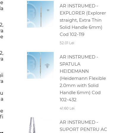
de
AR INSTRUMED -
la
EXPLORER (Explorer
straight, Extra Thin
2,
Solid Handle 6mm)
va
Cod 102-119
le
52.01 Lei
2,
AR INSTRUMED -
va
SPATULA
HEIDEMANN
ii
(Heidemann Flexible
ra
2.0mm with Solid
Handle 6mm) Cod
ru
 a
102-432
41.60 Lei
te
fi
AR INSTRUMED -
SUPORT PENTRU AC