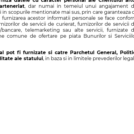
niza datele cu caracter personal ale Clientului alt
arteneriat
, dar numai in temeiul unui angajament 
i in scopurile mentionate mai sus, prin care garanteaza 
 furnizarea acestor informatii personale se face confo
zorilor de servicii de curierat, furnizorilor de servicii 
a/bancare, telemarketing sau alte servicii, furnizate 
 comune de ofertare pe piata Bunurilor si Serviciil
l pot fi furnizate si catre Parchetul General, Politi
itate ale statului
, in baza si in limitele prevederilor lega