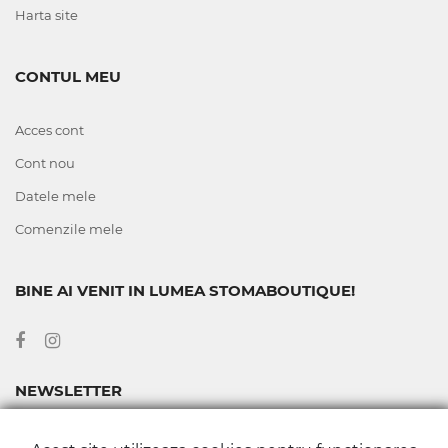
Harta site
CONTUL MEU
Acces cont
Cont nou
Datele mele
Comenzile mele
BINE AI VENIT IN LUMEA STOMABOUTIQUE!
NEWSLETTER
Abonează-te la newsletter-ul nostru pentru a fi la curent cu