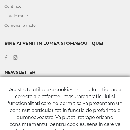
Cont nou
Datele mele
Comenzile mele
BINE AI VENIT IN LUMEA STOMABOUTIQUE!
NEWSLETTER
Abonează-te la newsletter-ul nostru pentru a fi la curent cu
Acest site utilizeaza cookies pentru functionarea
toate noutățile și promoțiile din Magazinul Stomaboutique.
corecta a platformei, masurarea traficului si
functionalitati care ne permit sa va prezentam un
continut particularizat in functie de preferintele
dumneavoastra. Va puteti retrage oricand
consimtamantul pentru cookies, sens in care va
ABONARE