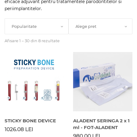
eficace adjuvant pentru tratamentele parodontitelor si
periimplantitelor.
Popularitate
Alege pret
Afisare 1 – 30 din 8 rezultate
STICKY BONE DEVICE
ALADENT SERINGA 2 x 1
ml - FOT-ALADENT
1026.08 LEI
980.00 LEI