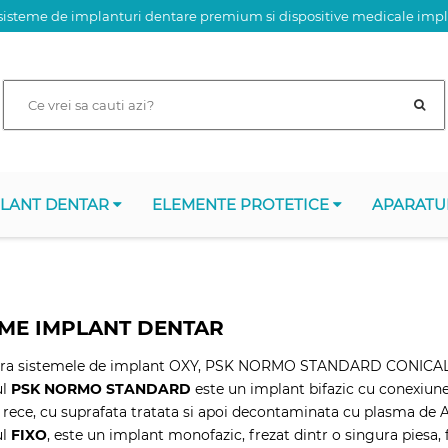
isteme de implanturi dentare premium si dispositive medicale imp
PLANT DENTAR
ELEMENTE PROTETICE
APARATU
EME IMPLANT DENTAR
ra sistemele de implant OXY, PSK NORMO STANDARD CONICAL
ul
PSK NORMO STANDARD
este un implant bifazic cu conexiune 
a rece, cu suprafata tratata si apoi decontaminata cu plasma de 
ul
FIXO
, este un implant monofazic, frezat dintr o singura piesa,