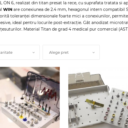
L ON 6, realizat din titan presat la rece, cu suprafata tratata s
ul
WIN
are conexiunea de 2.4 mm, h
exagonul intern compatibil 
torită toleranței dimensionale foarte mici a conexiunilor, permit
resive, ideal pentru locurile post-extracție. Gât anodizat microtr
a țesuturilor. Material Titan de grad 4 medical pur comercial (AST
aritate
Alege pret