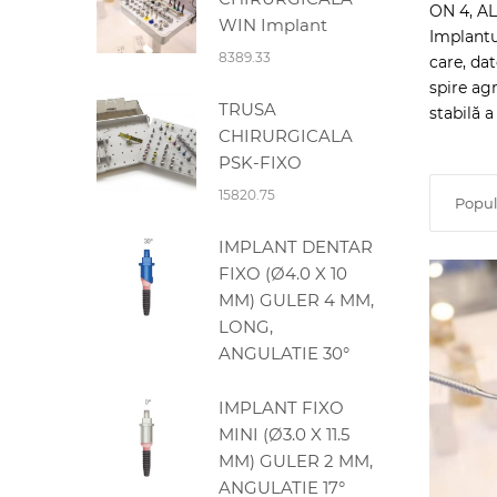
ON 4, AL
WIN Implant
Implant
8389.33
care, da
spire ag
TRUSA
stabilă 
CHIRURGICALA
PSK-FIXO
15820.75
Popul
IMPLANT DENTAR
FIXO (Ø4.0 X 10
MM) GULER 4 MM,
LONG,
ANGULATIE 30°
IMPLANT FIXO
MINI (Ø3.0 X 11.5
MM) GULER 2 MM,
ANGULATIE 17°