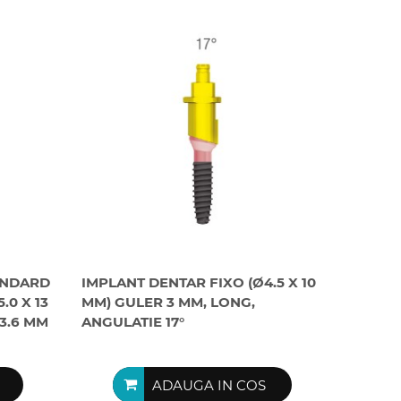
ANDARD
IMPLANT DENTAR FIXO (Ø4.5 X 10
0 X 13
MM) GULER 3 MM, LONG,
3.6 MM
ANGULATIE 17°
ADAUGA IN COS