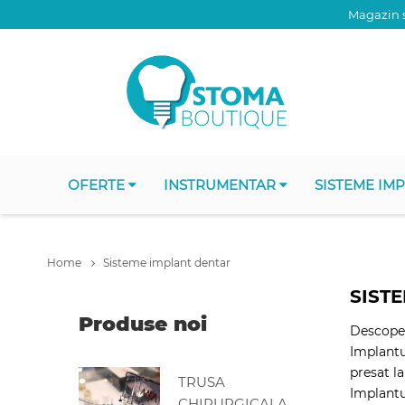
Magazin s
OFERTE
INSTRUMENTAR
SISTEME IM
Home
Sisteme implant dentar
SIST
Produse noi
Descope
Implant
presat l
TRUSA
Implant
CHIRURGICALA