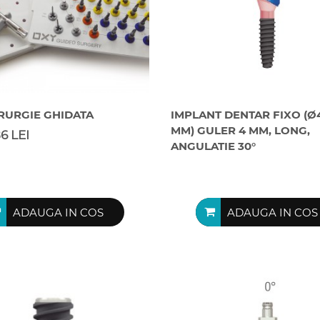
IRURGIE GHIDATA
IMPLANT DENTAR FIXO (Ø4
MM) GULER 4 MM, LONG,
86 LEI
ANGULATIE 30°
ADAUGA IN COS
ADAUGA IN COS