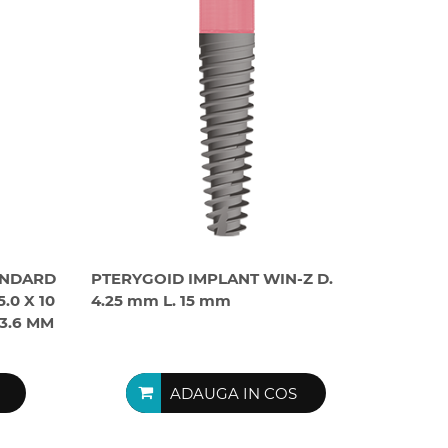
ANDARD
PTERYGOID IMPLANT WIN-Z D.
.0 X 10
4.25 mm L. 15 mm
3.6 MM
ADAUGA IN COS