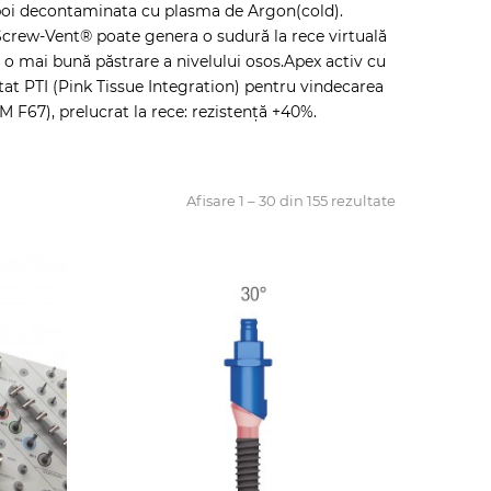
i apoi decontaminata cu plasma de Argon(cold).
Screw-Vent® poate genera o sudură la rece virtuală
e o mai bună păstrare a nivelului osos.Apex activ cu
atat PTI (Pink Tissue Integration) pentru vindecarea
M F67), prelucrat la rece: rezistență +40%.
Afisare 1 – 30 din 155 rezultate