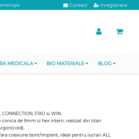
Contact
Inregistrare
lantologie
RA MEDICALA
BIO MATERIALE
BLOG
 CONNECTION, FIXO si WIN.
conica de 9mm si hex intern, realizat din titan
Argon(cold).
 fara coexiune bont/implant, ideal pentru lucrari ALL