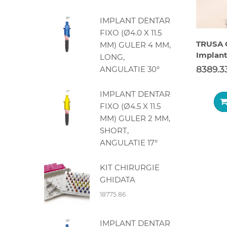
IMPLANT DENTAR
FIXO (Ø4.0 X 11.5
TRUSA 
MM) GULER 4 MM,
Implan
LONG,
ANGULATIE 30°
8389.3
IMPLANT DENTAR
FIXO (Ø4.5 X 11.5
MM) GULER 2 MM,
SHORT,
ANGULATIE 17°
KIT CHIRURGIE
GHIDATA
18775.86
IMPLANT DENTAR