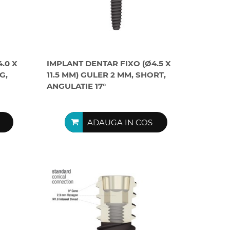
.0 X
IMPLANT DENTAR FIXO (Ø4.5 X
G,
11.5 MM) GULER 2 MM, SHORT,
ANGULATIE 17°
ADAUGA IN COS